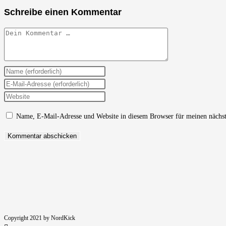
Schreibe einen Kommentar
Kommentar
Gib
deinen
Gib
Namen
deine
Gib
oder
E-
deine
Name, E-Mail-Adresse und Website in diesem Browser für meinen nächs
Benutzernamen
Mail-
Website-
zum
Adresse
URL
Kommentieren
zum
ein
ein
Kommentieren
(optional)
ein
Copyright 2021 by NordKick