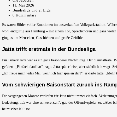
Beitrags-
Ole Jacobsen
Autor:
Beitrag
11. Mai 2026
veröffentlicht:
Beitrags-
Bundesliga und 2. Liga
Kategorie:
Beitrags-
0 Kommentare
Kommentare:
Es waren Bilder voller Emotionen im ausverkauften Volksparkstadion. Währe
wohl endgültig aus Hamburg – mit einem Tor, Sprechchören und ganz vielen 
ging es um Menschen, Geschichten und große Gefühle.
Jatta trifft erstmals in der Bundesliga
Für Bakery Jatta war es ein ganz besonderer Nachmittag. Der dienstälteste HS
gefeiert. „Einfach dankbar“, sagte Jatta später leise, aber sichtlich bewegt. 
„Ich freue mich jedes Mal, wenn ich hier spielen darf“, erklärte Jatta. „Mehr 
Vom schwierigen Saisonstart zurück ins Ramp
Die vergangenen Monate verliefen für Jatta nicht immer einfach. Verletzunge
Bedeutung. „Es war eine schwere Zeit“, gab der Offensivspieler zu. „Aber i
heimischer Kulisse.