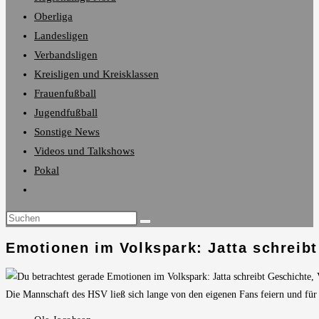
Oberliga
Landesligen
Verbandsligen
Kreisligen und Kreisklassen
Frauenfußball
Jugendfußball
Sonstige News
Videos und Talkshows
Pokal
Website-
Suche
umschalten
Emotionen im Volkspark: Jatta schreib
Die Mannschaft des HSV ließ sich lange von den eigenen Fans feiern und für