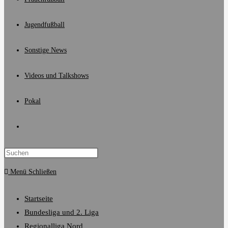
Jugendfußball
Sonstige News
Videos und Talkshows
Pokal
Website-
Suche
Menü
Schließen
umschalten
Startseite
Bundesliga und 2. Liga
Regionalliga Nord