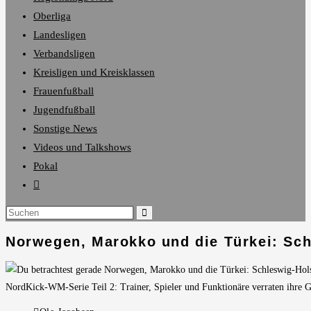
Oberliga
Landesligen
Verbandsligen
Kreisligen und Kreisklassen
Frauenfußball
Jugendfußball
Sonstige News
Videos und Talkshows
Pokal
Website-
Suche
umschalten
Norwegen, Marokko und die Türkei: Schl
NordKick-WM-Serie Teil 2: Trainer, Spieler und Funktionäre verraten ihre G