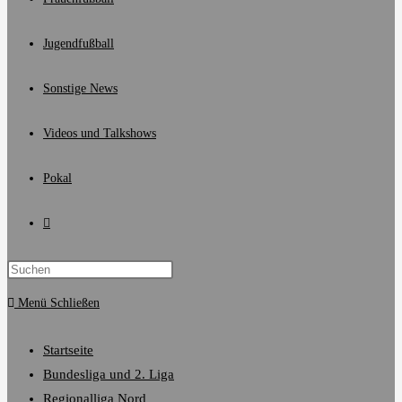
Jugendfußball
Sonstige News
Videos und Talkshows
Pokal
Website-
Suche
Menü
Schließen
umschalten
Startseite
Bundesliga und 2. Liga
Regionalliga Nord