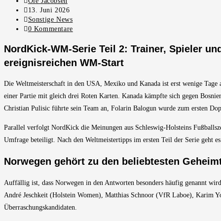
Beitrags-
Ole Jacobsen
Autor:
Beitrag
13. Juni 2026
veröffentlicht:
Beitrags-
Sonstige News
Kategorie:
Beitrags-
0 Kommentare
Kommentare:
NordKick-WM-Serie Teil 2: Trainer, Spieler un
ereignisreichen WM-Start
Die Weltmeisterschaft in den USA, Mexiko und Kanada ist erst wenige Tage al
einer Partie mit gleich drei Roten Karten. Kanada kämpfte sich gegen Bosni
Christian Pulisic führte sein Team an, Folarin Balogun wurde zum ersten D
Parallel verfolgt NordKick die Meinungen aus Schleswig-Holsteins Fußballsz
Umfrage beteiligt. Nach den Weltmeistertipps im ersten Teil der Serie geht 
Norwegen gehört zu den beliebtesten Geheim
Auffällig ist, dass Norwegen in den Antworten besonders häufig genannt w
André Jeschkeit (Holstein Women), Matthias Schnoor (VfR Laboe), Karim You
Überraschungskandidaten.