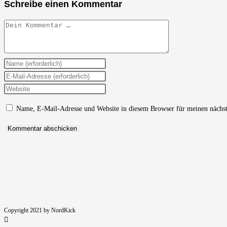
Schreibe einen Kommentar
Kommentar
Gib
deinen
Gib
Namen
deine
Gib
oder
E-
deine
Name, E-Mail-Adresse und Website in diesem Browser für meinen nächs
Benutzernamen
Mail-
Website-
zum
Adresse
URL
Kommentieren
zum
ein
ein
Kommentieren
(optional)
ein
Copyright 2021 by NordKick