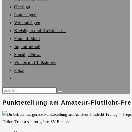
Oberliga
Landesligen
Verbandsligen
Kreisligen und Kreisklassen
Frauenfußball
Jugendfußball
Sonstige News
Videos und Talkshows
Pokal
Website-
Suche
umschalten
Punkteteilung am Amateur-Flutlicht-Frei
Drilon Trepca sah rot gehen SV Eichede