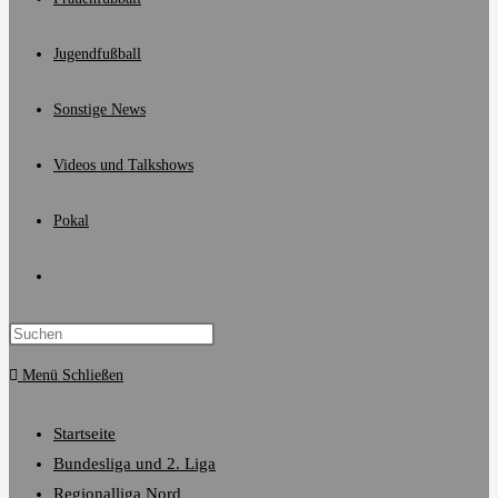
Jugendfußball
Sonstige News
Videos und Talkshows
Pokal
Website-
Suche
Menü
Schließen
umschalten
Startseite
Bundesliga und 2. Liga
Regionalliga Nord