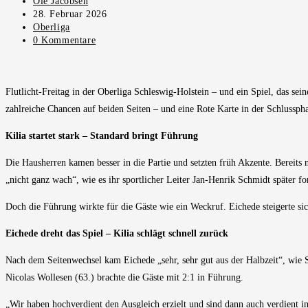
Beitrags-
Ole Jacobsen
Autor:
Beitrag
28. Februar 2026
veröffentlicht:
Beitrags-
Oberliga
Kategorie:
Beitrags-
0 Kommentare
Kommentare:
Flutlicht-Freitag in der Oberliga Schleswig-Holstein – und ein Spiel, das s
zahlreiche Chancen auf beiden Seiten – und eine Rote Karte in der Schlusspha
Kilia startet stark – Standard bringt Führung
Die Hausherren kamen besser in die Partie und setzten früh Akzente. Bereit
„nicht ganz wach“, wie es ihr sportlicher Leiter Jan-Henrik Schmidt später fo
Doch die Führung wirkte für die Gäste wie ein Weckruf. Eichede steigerte si
Eichede dreht das Spiel – Kilia schlägt schnell zurück
Nach dem Seitenwechsel kam Eichede „sehr, sehr gut aus der Halbzeit“, wie S
Nicolas Wollesen (63.) brachte die Gäste mit 2:1 in Führung.
„Wir haben hochverdient den Ausgleich erzielt und sind dann auch verdient 