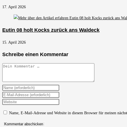
17. April 2026
Eutin 08 holt Kocks zurück ans Waldeck
15. April 2026
Schreibe einen Kommentar
Kommentar
Gib
deinen
Gib
Namen
deine
Gib
oder
E-
deine
Name, E-Mail-Adresse und Website in diesem Browser für meinen nächs
Benutzernamen
Mail-
Website-
zum
Adresse
URL