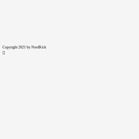
Kommentieren
zum
ein
ein
Kommentieren
(optional)
ein
Copyright 2021 by NordKick