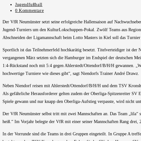
veröffentlicht:
Beitrags-
Jugendfußball
Kategorie:
Beitrags-
0 Kommentare
Kommentare:
Der VfR Neumünster setzt seine erfolgreiche Hallensaison auf Nachwuchsebene
Jugend-Turniers um den KulturLokschuppen-Pokal. Zwölf Teams aus Regiona
Abschneiden der Ligamannschaft beim Lotto Masters in Kiel soll das Turnier 
Sportlich ist das Teilnehmerfeld hochkarätig besetzt. Titelverteidiger ist der
vergangenen März setzten sich die Hamburger im Endspiel der deutschen Meis
1:4-Rückstand noch mit 5:4 gegen Ahlerstedt/Ottendorf/B/H/H gewannen. „Wir f
hochwertige Turniere wie dieses gibt“, sagt Niendorfs Trainer André Drawz.
Neben Niendorf reisen mit Ahlerstedt/Ottendorf/B/H/H und dem TSV Kronshage
Als gefährliche Herausforderer gelten zudem der Oberliga-Spitzenreiter SV 
Spiele gewann und nur knapp den Oberliga-Aufstieg verpasste, wird nicht unt
Der VfR Neumünster selbst tritt mit zwei Mannschaften an. Das Team „lila“ sp
heiß.“ Im Vorjahr belegte der VfR mit einer seiner Mannschaften Rang drei, 2
In der Vorrunde sind die Teams in drei Gruppen eingeteilt. In Gruppe A tre