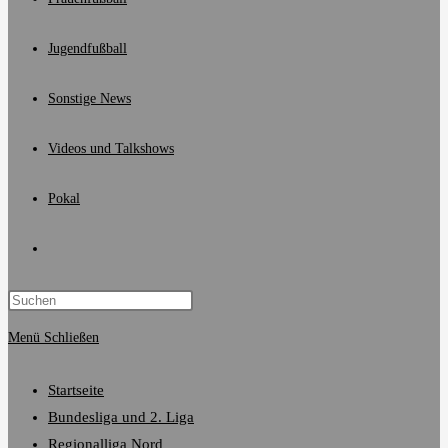
Jugendfußball
Sonstige News
Videos und Talkshows
Pokal
Website-
Suche
Menü
Schließen
umschalten
Startseite
Bundesliga und 2. Liga
Regionalliga Nord