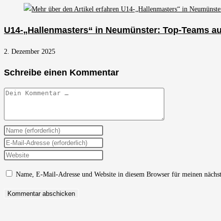
U14-„Hallenmasters“ in Neumünster: Top-Teams 
2. Dezember 2025
Schreibe einen Kommentar
Kommentar
Gib
deinen
Gib
Namen
deine
Gib
oder
E-
deine
Name, E-Mail-Adresse und Website in diesem Browser für meinen nächs
Benutzernamen
Mail-
Website-
zum
Adresse
URL
Kommentieren
zum
ein
ein
Kommentieren
(optional)