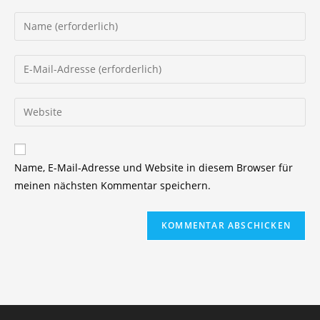
Gib
deinen
Namen
Gib
oder
deine
Benutzernamen
E-
Gib
zum
Mail-
deine
Kommentieren
Adresse
Website-
ein
zum
URL
Name, E-Mail-Adresse und Website in diesem Browser für
Kommentieren
ein
meinen nächsten Kommentar speichern.
ein
(optional)