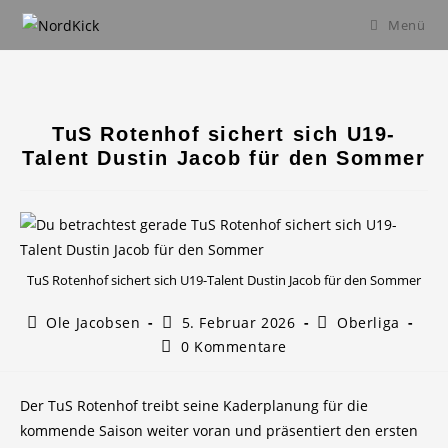
Zum
Menü
Inhalt
springen
TuS Rotenhof sichert sich U19-
Talent Dustin Jacob für den Sommer
TuS Rotenhof sichert sich U19-Talent Dustin Jacob für den Sommer
Beitrags-
Beitrag
Beitrags-
Ole Jacobsen
5. Februar 2026
Oberliga
Autor:
veröffentlicht:
Kategorie:
Beitrags-
0 Kommentare
Kommentare:
Der TuS Rotenhof treibt seine Kaderplanung für die
kommende Saison weiter voran und präsentiert den ersten