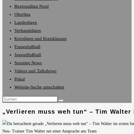
Regionalliga Nord
Oberliga
Landesligen
Verbandsligen
Kreisligen und Kreisklassen
Frauenfußball
Jugendfußball
Sonstige News
Videos und Talkshows
Pokal
Website-Suche umschalten
„Verlieren muss weh tun“ – Tim Walter 
Neu- Trainer Tim Walter nei einer Ansprache ans Team