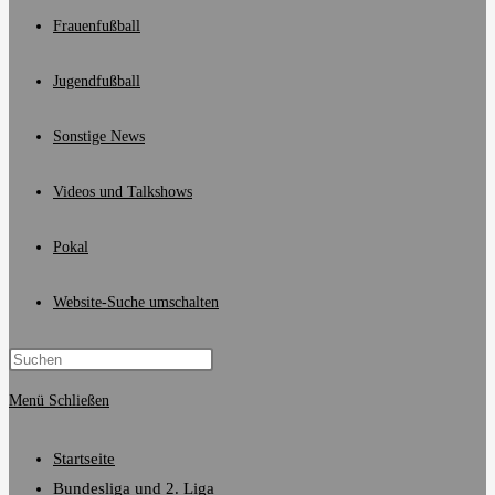
Frauenfußball
Jugendfußball
Sonstige News
Videos und Talkshows
Pokal
Website-Suche umschalten
Menü
Schließen
Startseite
Bundesliga und 2. Liga