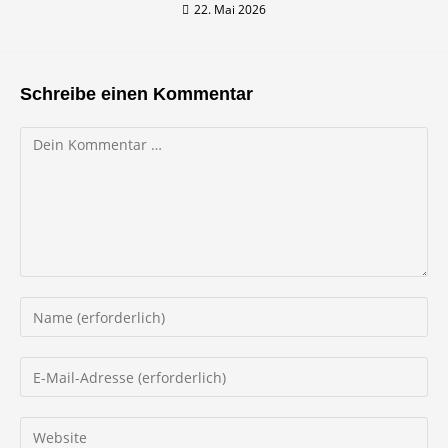
22. Mai 2026
Schreibe einen Kommentar
Kommentar
Gib
deinen
Namen
Gib
oder
deine
Benutzernamen
E-
Gib
zum
Mail-