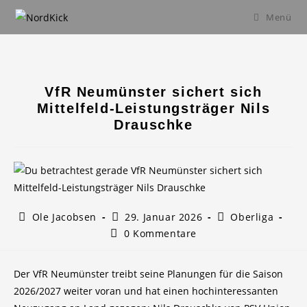
Zum
Menü
Inhalt
springen
VfR Neumünster sichert sich
Mittelfeld-Leistungsträger Nils
Drauschke
Beitrags-
Beitrag
Beitrags-
Ole Jacobsen
29. Januar 2026
Oberliga
Autor:
veröffentlicht:
Kategorie:
Beitrags-
0 Kommentare
Kommentare:
Der VfR Neumünster treibt seine Planungen für die Saison
2026/2027 weiter voran und hat einen hochinteressanten