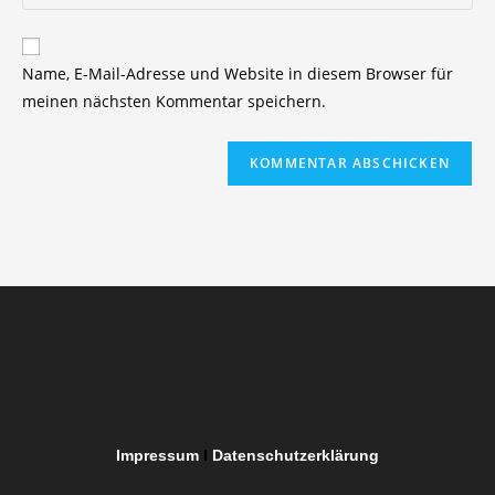
deine
Kommentieren
Adresse
Website-
ein
zum
URL
Name, E-Mail-Adresse und Website in diesem Browser für
Kommentieren
ein
meinen nächsten Kommentar speichern.
ein
(optional)
Impressum
I
Datenschutzerklärung