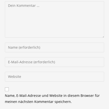
Kommentar
Gib
deinen
Namen
Gib
oder
deine
Benutzernamen
E-
Gib
zum
Mail-
deine
Kommentieren
Adresse
Website-
ein
zum
URL
Name, E-Mail-Adresse und Website in diesem Browser für
Kommentieren
ein
meinen nächsten Kommentar speichern.
ein
(optional)