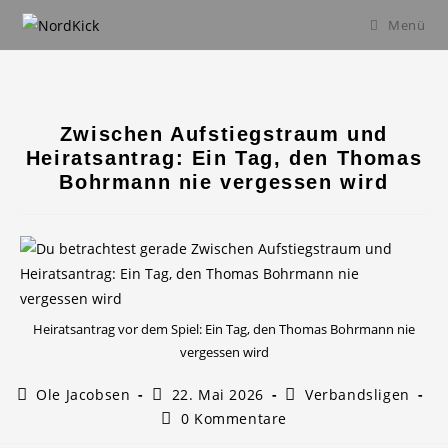
Zum
Menü
Inhalt
springen
Zwischen Aufstiegstraum und
Heiratsantrag: Ein Tag, den Thomas
Bohrmann nie vergessen wird
Heiratsantrag vor dem Spiel: Ein Tag, den Thomas Bohrmann nie
vergessen wird
Beitrags-
Beitrag
Beitrags-
Ole Jacobsen
22. Mai 2026
Verbandsligen
Autor:
veröffentlicht:
Kategorie:
Beitrags-
0 Kommentare
Kommentare: