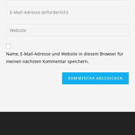
Namen
Gib
oder
deine
Benutzernamen
E-
Gib
zum
Mail-
deine
Kommentieren
Adresse
Website-
ein
zum
URL
Name, E-Mail-Adresse und Website in diesem Browser für
Kommentieren
ein
meinen nächsten Kommentar speichern.
ein
(optional)