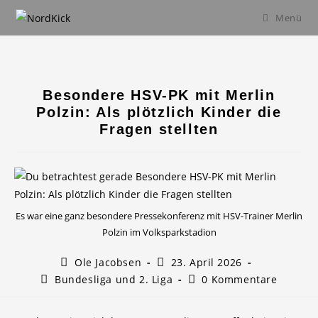
Zum
Menü
Inhalt
springen
Besondere HSV-PK mit Merlin
Polzin: Als plötzlich Kinder die
Fragen stellten
Es war eine ganz besondere Pressekonferenz mit HSV-Trainer Merlin
Polzin im Volksparkstadion
Beitrags-
Beitrag
Ole Jacobsen
23. April 2026
Autor:
veröffentlicht:
Beitrags-
Beitrags-
Bundesliga und 2. Liga
0 Kommentare
Kategorie:
Kommentare: