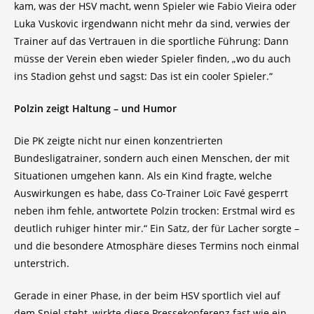
kam, was der HSV macht, wenn Spieler wie Fabio Vieira oder
Luka Vuskovic irgendwann nicht mehr da sind, verwies der
Trainer auf das Vertrauen in die sportliche Führung: Dann
müsse der Verein eben wieder Spieler finden, „wo du auch
ins Stadion gehst und sagst: Das ist ein cooler Spieler.“
Polzin zeigt Haltung – und Humor
Die PK zeigte nicht nur einen konzentrierten
Bundesligatrainer, sondern auch einen Menschen, der mit
Situationen umgehen kann. Als ein Kind fragte, welche
Auswirkungen es habe, dass Co-Trainer Loïc Favé gesperrt
neben ihm fehle, antwortete Polzin trocken: Erstmal wird es
deutlich ruhiger hinter mir.“ Ein Satz, der für Lacher sorgte –
und die besondere Atmosphäre dieses Termins noch einmal
unterstrich.
Gerade in einer Phase, in der beim HSV sportlich viel auf
dem Spiel steht, wirkte diese Pressekonferenz fast wie ein