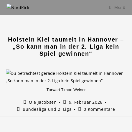
Zum
Menü
Inhalt
springen
Holstein Kiel taumelt in Hannover –
„So kann man in der 2. Liga kein
Spiel gewinnen“
Torwart Timon Weiner
Beitrags-
Beitrag
Ole Jacobsen
9. Februar 2026
Autor:
veröffentlicht:
Beitrags-
Beitrags-
Bundesliga und 2. Liga
0 Kommentare
Kategorie:
Kommentare: