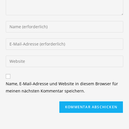
Gib
deinen
Namen
Gib
oder
deine
Benutzernamen
E-
Gib
zum
Mail-
deine
Kommentieren
Adresse
Website-
ein
zum
URL
Name, E-Mail-Adresse und Website in diesem Browser für
Kommentieren
ein
meinen nächsten Kommentar speichern.
ein
(optional)