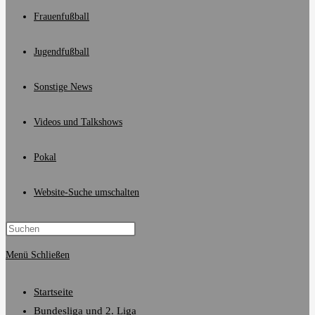
Frauenfußball
Jugendfußball
Sonstige News
Videos und Talkshows
Pokal
Website-Suche umschalten
Menü
Schließen
Startseite
Bundesliga und 2. Liga