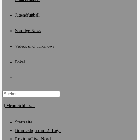
Jugendfußball
Sonstige News
Videos und Talkshows
Pokal
Website-
Suche
Menü
Schließen
umschalten
Startseite
Bundesliga und 2. Liga
Regionalliga Nord