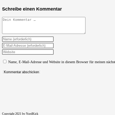
Schreibe einen Kommentar
Kommentar
Gib
deinen
Gib
Namen
deine
Gib
oder
E-
deine
Name, E-Mail-Adresse und Website in diesem Browser für meinen nächs
Benutzernamen
Mail-
Website-
zum
Adresse
URL
Kommentieren
zum
ein
ein
Kommentieren
(optional)
ein
Copyright 2021 by NordKick