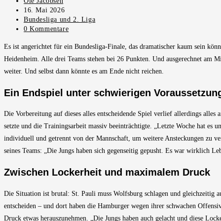
Beitrags-
Ole Jacobsen
Autor:
Beitrag
16. Mai 2026
veröffentlicht:
Beitrags-
Bundesliga und 2. Liga
Kategorie:
Beitrags-
0 Kommentare
Kommentare:
Es ist angerichtet für ein Bundesliga-Finale, das dramatischer kaum sein kön
Heidenheim. Alle drei Teams stehen bei 26 Punkten. Und ausgerechnet am Mi
weiter. Und selbst dann könnte es am Ende nicht reichen.
Ein Endspiel unter schwierigen Voraussetzun
Die Vorbereitung auf dieses alles entscheidende Spiel verlief allerdings all
setzte und die Trainingsarbeit massiv beeinträchtigte. „Letzte Woche hat es uns
individuell und getrennt von der Mannschaft, um weitere Ansteckungen zu ve
seines Teams: „Die Jungs haben sich gegenseitig gepusht. Es war wirklich Le
Zwischen Lockerheit und maximalem Druck
Die Situation ist brutal: St. Pauli muss Wolfsburg schlagen und gleichzeitig
entscheiden – und dort haben die Hamburger wegen ihrer schwachen Offensive 
Druck etwas herauszunehmen. „Die Jungs haben auch gelacht und diese Lockerhe