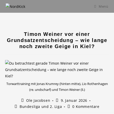
Zum
Menü
Inhalt
springen
Timon Weiner vor einer
Grundsatzentscheidung – wie lange
noch zweite Geige in Kiel?
Torwarttraining mit Jonas Krumrey (hinten mitte), Lio Rothenhagen
(re. undscharf) und Timon Weiner (li.)
Beitrags-
Beitrag
Ole Jacobsen
9. Januar 2026
Autor:
veröffentlicht:
Beitrags-
Beitrags-
Bundesliga und 2. Liga
0 Kommentare
Kategorie:
Kommentare: