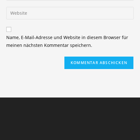
Benutzernamen
E-
Gib
zum
Mail-
deine
Kommentieren
Adresse
Website-
ein
zum
URL
Name, E-Mail-Adresse und Website in diesem Browser für
Kommentieren
ein
meinen nächsten Kommentar speichern.
ein
(optional)