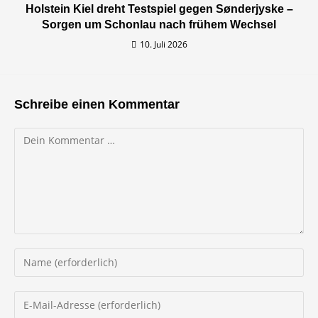
Holstein Kiel dreht Testspiel gegen Sønderjyske –
Sorgen um Schonlau nach frühem Wechsel
10. Juli 2026
Schreibe einen Kommentar
Kommentar
Gib
deinen
Namen
Gib
oder
deine